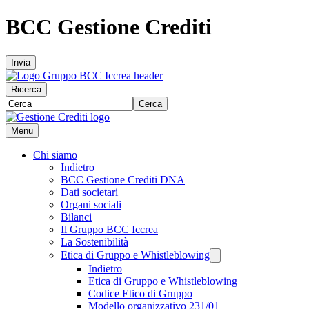
BCC Gestione Crediti
Invia
Ricerca
Cerca
Menu
Chi siamo
Indietro
BCC Gestione Crediti DNA
Dati societari
Organi sociali
Bilanci
Il Gruppo BCC Iccrea
La Sostenibilità
Etica di Gruppo e Whistleblowing
Indietro
Etica di Gruppo e Whistleblowing
Codice Etico di Gruppo
Modello organizzativo 231/01