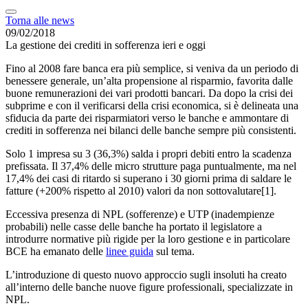
Torna alle news
09/02/2018
La gestione dei crediti in sofferenza ieri e oggi
Fino al 2008 fare banca era più semplice, si veniva da un periodo di
benessere generale, un’alta propensione al risparmio, favorita dalle
buone remunerazioni dei vari prodotti bancari. Da dopo la crisi dei
subprime e con il verificarsi della crisi economica, si è delineata una
sfiducia da parte dei risparmiatori verso le banche e ammontare di
crediti in sofferenza nei bilanci delle banche sempre più consistenti.
Solo 1 impresa su 3 (36,3%) salda i propri debiti entro la scadenza
prefissata. Il 37,4% delle micro strutture paga puntualmente, ma nel
17,4% dei casi di ritardo si superano i 30 giorni prima di saldare le
fatture (+200% rispetto al 2010) valori da non sottovalutare[1].
Eccessiva presenza di NPL (sofferenze) e UTP (inadempienze
probabili) nelle casse delle banche ha portato il legislatore a
introdurre normative più rigide per la loro gestione e in particolare
BCE ha emanato delle
linee guida
sul tema.
L’introduzione di questo nuovo approccio sugli insoluti ha creato
all’interno delle banche nuove figure professionali, specializzate in
NPL.