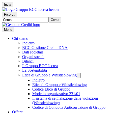
Invia
Ricerca
Cerca
Menu
Chi siamo
Indietro
BCC Gestione Crediti DNA
Dati societari
Organi sociali
Bilanci
Il Gruppo BCC Iccrea
La Sostenibilità
Etica di Gruppo e Whistleblowing
Indietro
Etica di Gruppo e Whistleblowing
Codice Etico di Gruppo
Modello organizzativo 231/01
Il sistema di segnalazione delle violazioni
(Whistleblowing)
Codice di Condotta Anticorruzione di Gruppo
Offerta