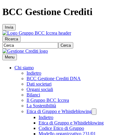
BCC Gestione Crediti
Invia
Ricerca
Cerca
Menu
Chi siamo
Indietro
BCC Gestione Crediti DNA
Dati societari
Organi sociali
Bilanci
Il Gruppo BCC Iccrea
La Sostenibilità
Etica di Gruppo e Whistleblowing
Indietro
Etica di Gruppo e Whistleblowing
Codice Etico di Gruppo
Modello organizzativo 231/01